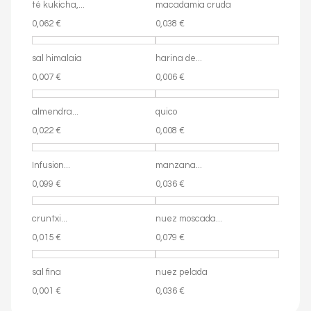
té kukicha,...
macadamia cruda
0,062 €
0,038 €
sal himalaia
harina de...
0,007 €
0,006 €
almendra...
quico
0,022 €
0,008 €
Infusion...
manzana...
0,099 €
0,036 €
cruntxi...
nuez moscada...
0,015 €
0,079 €
sal fina
nuez pelada
0,001 €
0,036 €