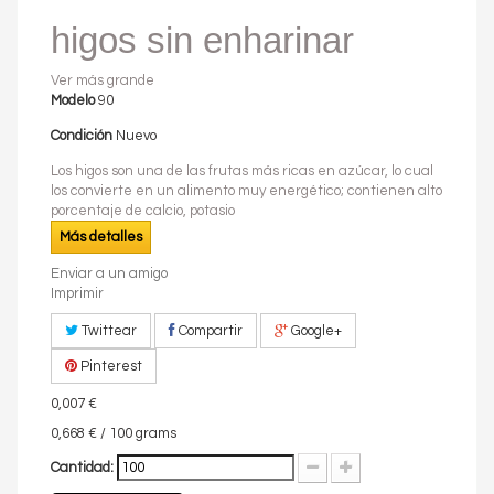
higos sin enharinar
Ver más grande
Modelo
90
Condición
Nuevo
Los higos son una de las frutas más ricas en azúcar, lo cual
los convierte en un alimento muy energético; contienen alto
porcentaje de calcio, potasio
Más detalles
Enviar a un amigo
Imprimir
Twittear
Compartir
Google+
Pinterest
0,007 €
0,668 €
/ 100 grams
Cantidad: