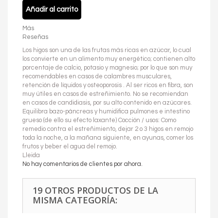
Añadir al carrito
Más
Reseñas
Los higos son una de las frutas más ricas en azúcar, lo cual
los convierte en un alimento muy energético; contienen alto
porcentaje de calcio, potasio y magnesio; por lo que son muy
recomendables en casos de calambres musculares,
retención de líquidos y osteoporosis . Al ser ricos en fibra, son
muy útiles en casos de estreñimiento. No se recomiendan
en casos de candidiasis, por su alto contenido en azúcares.
Equilibra bazo-páncreas y humidifica pulmones e intestino
grueso (de ello su efecto laxante) Cocción / usos: Como
remedio contra el estreñimiento, dejar 2 o 3 higos en remojo
toda la noche, a la mañana siguiente, en ayunas, comer los
frutos y beber el agua del remojo.
Lleida
No hay comentarios de clientes por ahora.
19 OTROS PRODUCTOS DE LA
MISMA CATEGORÍA: