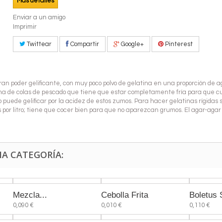
Más detalles
Enviar a un amigo
Imprimir
Twittear
Compartir
Google+
Pinterest
ran poder gelificante, con muy poco polvo de gelatina en una proporción de
atina de colas de pescado que tiene que estar completamente fría para que 
o puede gelificar por la acidez de estos zumos. Para hacer gelatinas rígidas 
 por litro; tiene que cocer bien para que no aparezcan grumos. El agar-agar
MA CATEGORÍA:
Mezcla...
Cebolla Frita
Boletus
0,090 €
0,010 €
0,110 €