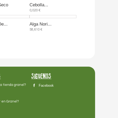
Seco
Cebolla...
0,020 €
e...
Alga Nori...
58,610 €
S
SIGUENOS
na tienda granel?
Facebook
r en Granel?