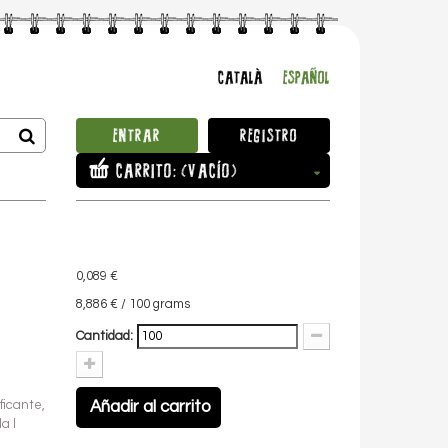
CATALÀ
ESPAÑOL
ENTRAR
REGISTRO
CARRITO:
(VACÍO)
O
0,089 €
8,886 €
/ 100 grams
Cantidad:
Añadir al carrito
ficante,
a l