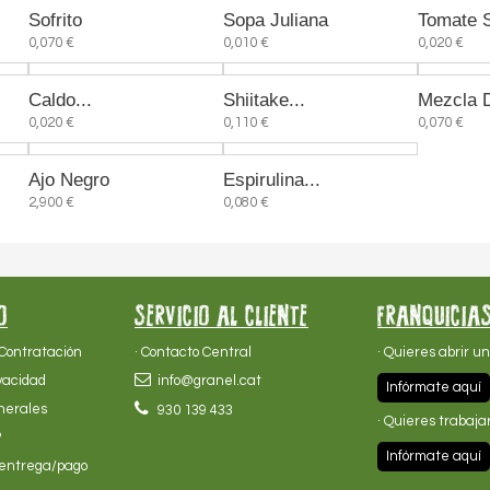
Sofrito
Sopa Juliana
Tomate 
0,070 €
0,010 €
0,020 €
Caldo...
Shiitake...
Mezcla D
0,020 €
0,110 €
0,070 €
Ajo Negro
Espirulina...
2,900 €
0,080 €
O
SERVICIO AL CLIENTE
FRANQUICIA
 Contratación
· Contacto Central
· Quieres abrir u
ivacidad
info@granel.cat
Infórmate aquí
nerales
930 139 433
· Quieres trabaja
?
Infórmate aquí
 entrega/pago