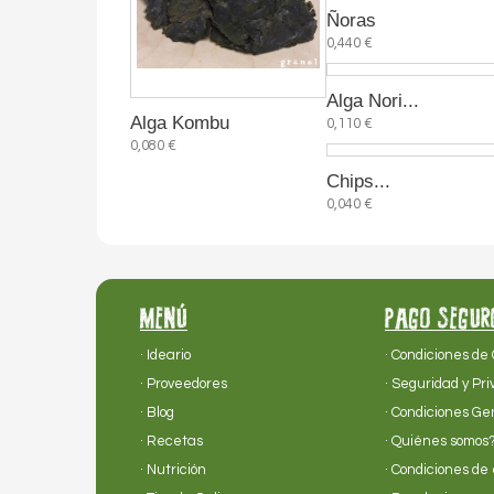
Ñoras
0,440 €
Alga Nori...
Alga Kombu
0,110 €
0,080 €
Chips...
0,040 €
MENÚ
PAGO SEGUR
· Ideario
· Condiciones de
· Proveedores
· Seguridad y Pr
· Blog
· Condiciones Ge
· Recetas
· Quiénes somos
· Nutrición
· Condiciones de