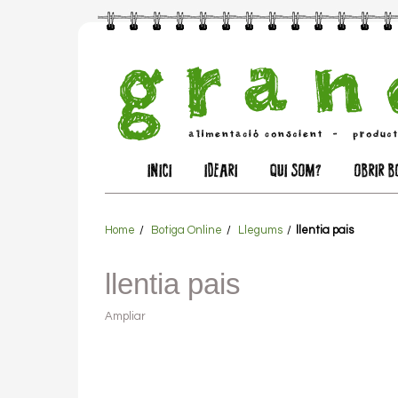
INICI
IDEARI
QUI SOM?
OBRIR B
Home
Botiga Online
Llegums
llentia pais
llentia pais
Ampliar