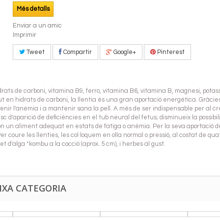
Més detalls
Enviar a un amic
Imprimir
Tweet
Compartir
Google+
Pinterest
rats de carboni, vitamina B9, ferro, vitamina B6, vitamina B, magnesi, potassi,
gut en hidrats de carboni, la llentia és una gran aportació energètica. Gràcie
enir l'anèmia i a mantenir sana la pell. A més de ser indispensable per al cre
c d'aparició de deficiències en el tub neural del fetus; disminueix la possibi
Són un aliment adequat en estats de fatiga o anèmia. Per la seva aportació de
Per coure les llenties, les col·loquem en olla normal o pressió, al costat de q
t d'alga *kombu a la cocció (aprox. 5 cm), i herbes al gust.
IXA CATEGORIA