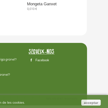
Mongeta Ganxet
0,010 €
SEGUEIX-NOS
otiga granel?
Facebook
 Granel?
granel
tots els dret reservats
m de les cookies.
acceptar