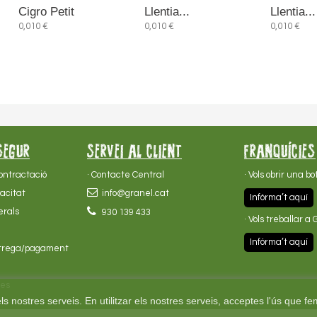
Cigro Petit
Llentia...
Llentia...
0,010 €
0,010 €
0,010 €
SEGUR
SERVEI AL CLIENT
FRANQUÍCIES
Contractació
· Contacte Central
· Vols obrir una b
vacitat
info@granel.cat
Infórma’t aquí
erals
930 139 433
· Vols treballar a
Infórma’t aquí
entrega/pagament
ies
s nostres serveis. En utilitzar els nostres serveis, acceptes l'ús que fe