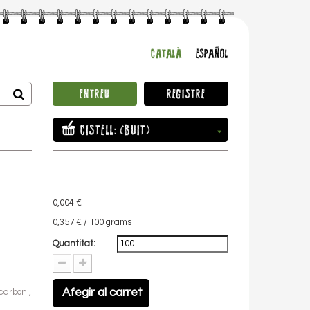
CATALÀ
ESPAÑOL
ENTREU
REGISTRE
CISTELL:
(BUIT)
0,004 €
0,357 €
/ 100 grams
Quantitat:
Afegir al carret
carboni,