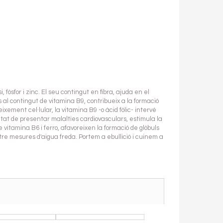
 fòsfor i zinc. El seu contingut en fibra, ajuda en el
s al contingut de vitamina B9, contribueix a la formació
ixement cel·lular, la vitamina B9 -o àcid fòlic- intervé
litat de presentar malalties cardiovasculars, estimula la
 vitamina B6 i ferro, afavoreixen la formació de glòbuls
uatre mesures d'aigua freda. Portem a ebullició i cuinem a