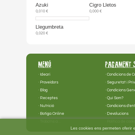
Azuki
Cigro Lletos
0,010 €
0,000 €
Llegumbreta
0,020 €
MENÚ
PAGAMENT 
· Ideari
· Condicions de 
· Proveïdors
· Seguretat i Pri
· Blog
· Condicions Gen
· Receptes
· Qui Som?
· Nutrició
· Condicions d'
· Botiga Online
· Devolucions
· Troba'ns a...
· Política de cook
Les cookies ens permeten oferir el