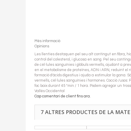
Més informació
Opinions
Les llenties destaquen pel seu alt contingut en fibra, hid
control del colesterol, i glucosa en sang. Pel seu contin
de cèl·lules sanguínies i glòbuls vermells, ajudant a prev
en el metabolisme de proteïnes, ADN i ARN, reduint el ris
formació d'àcids digestius i ajuda a estimular la gana. 
vermells, cèl·lules sanguínies i hormones. Cocció /usos: 
foc baix durant 45 *min / 1 hora. Podem agregar un trosse
Vallès Occidental
Cap comentari de client fins ara.
7 ALTRES PRODUCTES DE LA MATE