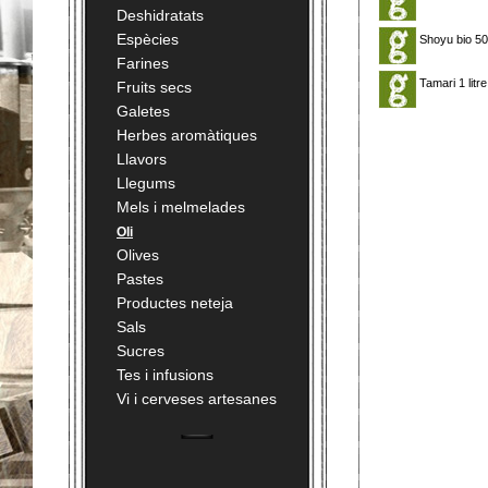
Deshidratats
Espècies
Shoyu bio 50
Farines
Tamari 1 litre
Fruits secs
Galetes
Herbes aromàtiques
Llavors
Llegums
Mels i melmelades
Oli
Olives
Pastes
Productes neteja
Sals
Sucres
Tes i infusions
Vi i cerveses artesanes