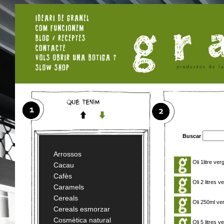
Buscar
Arrossos
Oli 1litre ver
Cacau
Cafès
Oli 2 litres v
Caramels
Cereals
Oli 250ml ver
Cereals esmorzar
Cosmètica natural
Oli 5 litres v