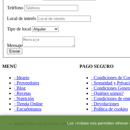
Teléfono
Local de interés
Tipo de local
Mensaje
Enviar
MENÚ
PAGO SEGURO
· Ideario
· Condiciones de Con
· Proveedores
· Seguridad y Privac
· Blog
· Condiciones Gener
· Recetas
· Quiénes somos?
· Nutrición
· Condiciones de ent
· Tienda Online
· Devoluciones
· Encuéntranos
· Política de cookies
Las cookies nos permiten ofrecer n
granel
todos los derechos reservados