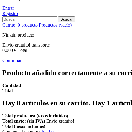
Entrar
Registro
Buscar
Carrito:
0
producto
Productos
(vacío)
Ningún producto
Envío gratuito!
transporte
0,000 €
Total
Confirmar
Producto añadido correctamente a su carr
Cantidad
Total
Hay
0
artículos en su carrito.
Hay 1 artícul
Total productos: (tasas incluídas)
Total envío: (sin IVA)
Envío gratuito!
Total (tasas incluídas)
Continuar la compra
Ir a la caja