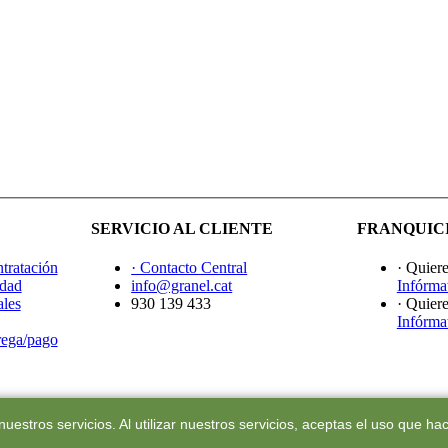
SERVICIO AL CLIENTE
FRANQUIC
tratación
· Contacto Central
· Quiere
idad
info@granel.cat
Infórma
ales
930 139 433
· Quiere
Infórma
rega/pago
uestros servicios. Al utilizar nuestros servicios, aceptas el uso que h