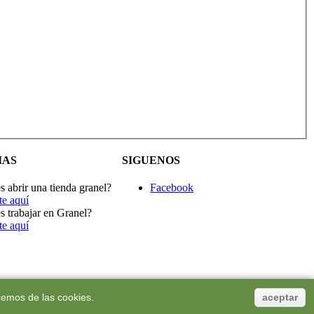
IAS
SIGUENOS
s abrir una tienda granel?
Facebook
te aquí
s trabajar en Granel?
te aquí
acemos de las cookies.
aceptar